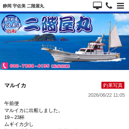
静岡 宇佐美 二階屋丸
マルイカ
釣果写真
2026/06/22 11:05
午前便
マルイカに出船しました。
19～23杯
ムギイカ少し